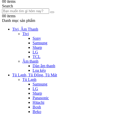
0
0 items
Search
0
0 items
Danh mục sản phẩm
Tivi, Âm Thanh
Tivi
Sony
Samsung
Sharp
LG
TCL
Âm thanh
Dàn âm thanh
Loa kéo
Tủ Lạnh, Tủ Đông, Tủ Mát
Tủ Lạnh
Samsung
LG
Sharp
Panasonic
Hitachi
Bosh
Beko