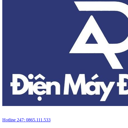
Hotline 247: 0865.111.533