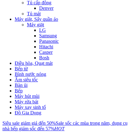
Tủ cấp đông
Denver
Tủ mát
Máy giặt, Sấy quần áo
Máy giặt
LG
Samsung
Panasonic
Hitachi
Casper
Bosh
Điều hòa, Quạt mát
Bếp từ
Bình nước nóng
Ấm siêu tốc
Bàn ủi
Bếp
Máy hút mùi
Máy rửa bát
Máy xay sinh tố
Đồ Gia Dụng
Siêu sale giảm giá đến 50%
Sale sốc các mùa trong năm, dụng cụ
nhà bếp giảm sốc đến 57%
HOT