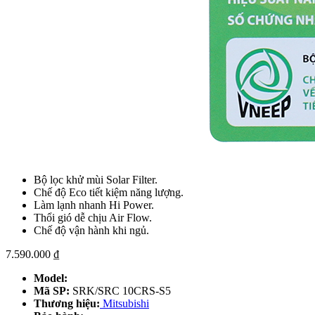
Bộ lọc khử mùi Solar Filter.
Chế độ Eco tiết kiệm năng lượng.
Làm lạnh nhanh Hi Power.
Thổi gió dễ chịu Air Flow.
Chế độ vận hành khi ngủ.
7.590.000
₫
Model:
Mã SP:
SRK/SRC 10CRS-S5
Thương hiệu:
Mitsubishi