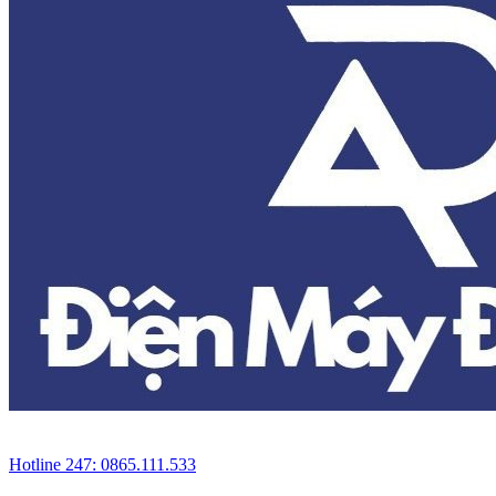
Hotline 247: 0865.111.533