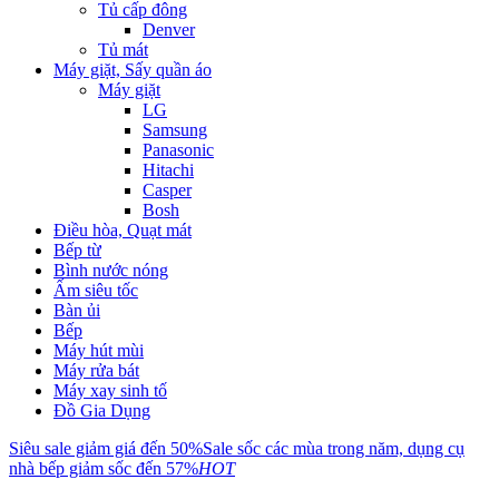
Tủ cấp đông
Denver
Tủ mát
Máy giặt, Sấy quần áo
Máy giặt
LG
Samsung
Panasonic
Hitachi
Casper
Bosh
Điều hòa, Quạt mát
Bếp từ
Bình nước nóng
Ấm siêu tốc
Bàn ủi
Bếp
Máy hút mùi
Máy rửa bát
Máy xay sinh tố
Đồ Gia Dụng
Siêu sale giảm giá đến 50%
Sale sốc các mùa trong năm, dụng cụ
nhà bếp giảm sốc đến 57%
HOT