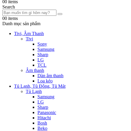
0
0 items
Search
0
0 items
Danh mục sản phẩm
Tivi, Âm Thanh
Tivi
Sony
Samsung
Sharp
LG
TCL
Âm thanh
Dàn âm thanh
Loa kéo
Tủ Lạnh, Tủ Đông, Tủ Mát
Tủ Lạnh
Samsung
LG
Sharp
Panasonic
Hitachi
Bosh
Beko