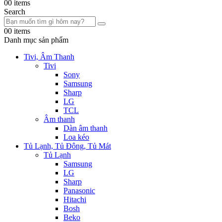
0
0 items
Search
0
0 items
Danh mục sản phẩm
Tivi, Âm Thanh
Tivi
Sony
Samsung
Sharp
LG
TCL
Âm thanh
Dàn âm thanh
Loa kéo
Tủ Lạnh, Tủ Đông, Tủ Mát
Tủ Lạnh
Samsung
LG
Sharp
Panasonic
Hitachi
Bosh
Beko