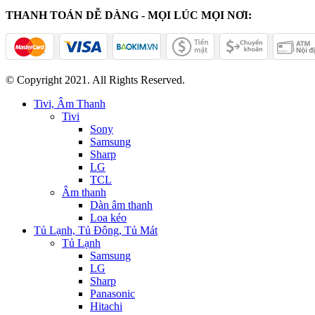
THANH TOÁN DỄ DÀNG - MỌI LÚC MỌI NƠI:
© Copyright 2021. All Rights Reserved.
Tivi, Âm Thanh
Tivi
Sony
Samsung
Sharp
LG
TCL
Âm thanh
Dàn âm thanh
Loa kéo
Tủ Lạnh, Tủ Đông, Tủ Mát
Tủ Lạnh
Samsung
LG
Sharp
Panasonic
Hitachi