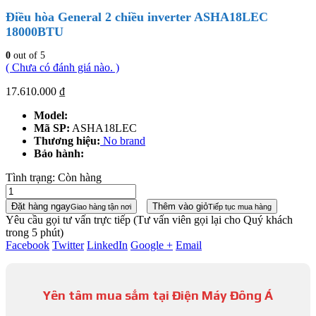
Điều hòa General 2 chiều inverter ASHA18LEC
18000BTU
0
out of 5
( Chưa có đánh giá nào. )
17.610.000
₫
Model:
Mã SP:
ASHA18LEC
Thương hiệu:
No brand
Bảo hành:
Tình trạng:
Còn hàng
Đặt hàng ngay
Thêm vào giỏ
Giao hàng tận nơi
Tiếp tục mua hàng
Yêu cầu gọi tư vấn trực tiếp
(Tư vấn viên gọi lại cho Quý khách
trong 5 phút)
Facebook
Twitter
LinkedIn
Google +
Email
Yên tâm mua sắm tại Điện Máy Đông Á