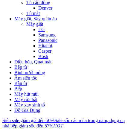
Tủ cấp đông
Denver
Tủ mát
Máy giặt, Sấy quần áo
Máy giặt
LG
Samsung
Panasonic
Hitachi
Casper
Bosh
Điều hòa, Quạt mát
Bếp từ
Bình nước nóng
Ấm siêu tốc
Bàn ủi
Bếp
Máy hút mùi
Máy rửa bát
Máy xay sinh tố
Đồ Gia Dụng
Siêu sale giảm giá đến 50%
Sale sốc các mùa trong năm, dụng cụ
nhà bếp giảm sốc đến 57%
HOT