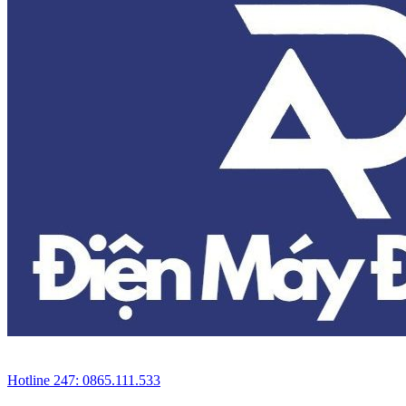
Hotline 247: 0865.111.533