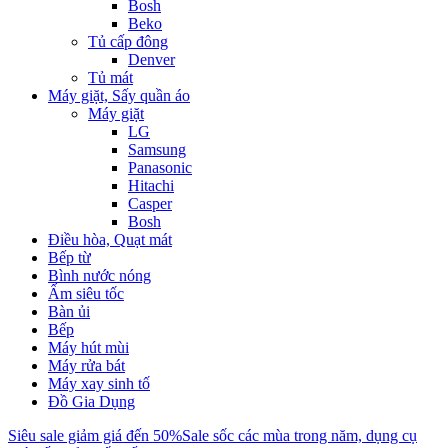
Bosh
Beko
Tủ cấp đông
Denver
Tủ mát
Máy giặt, Sấy quần áo
Máy giặt
LG
Samsung
Panasonic
Hitachi
Casper
Bosh
Điều hòa, Quạt mát
Bếp từ
Bình nước nóng
Ấm siêu tốc
Bàn ủi
Bếp
Máy hút mùi
Máy rửa bát
Máy xay sinh tố
Đồ Gia Dụng
Siêu sale giảm giá đến 50%
Sale sốc các mùa trong năm, dụng cụ