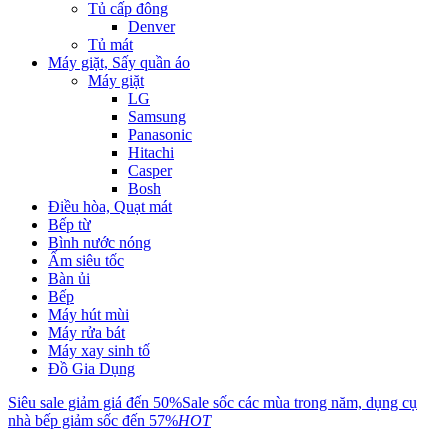
Tủ cấp đông
Denver
Tủ mát
Máy giặt, Sấy quần áo
Máy giặt
LG
Samsung
Panasonic
Hitachi
Casper
Bosh
Điều hòa, Quạt mát
Bếp từ
Bình nước nóng
Ấm siêu tốc
Bàn ủi
Bếp
Máy hút mùi
Máy rửa bát
Máy xay sinh tố
Đồ Gia Dụng
Siêu sale giảm giá đến 50%
Sale sốc các mùa trong năm, dụng cụ
nhà bếp giảm sốc đến 57%
HOT