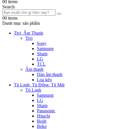
0
0 items
Search
0
0 items
Danh mục sản phẩm
Tivi, Âm Thanh
Tivi
Sony
Samsung
Sharp
LG
TCL
Âm thanh
Dàn âm thanh
Loa kéo
Tủ Lạnh, Tủ Đông, Tủ Mát
Tủ Lạnh
Samsung
LG
Sharp
Panasonic
Hitachi
Bosh
Beko