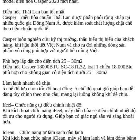
model điều hòa Casper 2020 mới nhất.
Điều hòa Thái Lan bán tốt nhất
Casper – điều hòa chuẩn Thái Lan được phân phối rộng khắp tại
nhiều quốc gia Đông Nam Á, được kiểm soát chất lượng chặt chẽ
theo tiêu chuẩn quốc tế.
Casper luôn nghiên cứu kỹ thị trường, thấu hiểu thị hiếu của khách
hàng, khí hậu thời tiết Việt Nam và cho ra đời những dòng sản
phẩm vô cùng phù hợp với người tiêu dùng Việt.
Phù hợp lắp đặt cho diện tích 25 – 30m2
Điều hòa Casper 18000BTU SC-18TL32, loại 1 chiều 18.000Btu
phù hợp cho không gian có diện tích dưới 25 – 30m2
Làm lạnh nhanh dễ chịu
5 chế độ lựa chọn tốc độ hoạt động: 5 chế độ quạt gió giúp bạn dễ
dàng tùy chỉnh theo nhu cầu, mang lại luồng không khí dễ chịu.
Ifeel– Chức năng tự điều chỉnh nhiệt độ:
Khi kích hoạt chức năng iFeel, máy điều hòa sẽ điều chỉnh nhiệt độ
tối ưu cho người sử dụng. Giúp bạn có giấc ngủ sâu và sảng khoái
hơn.
Iclean – Chức năng tự làm sạch dàn lạnh
Khi kích hoạt chức năng iClean, máy sẽ làm lạnh và làm đóng băng