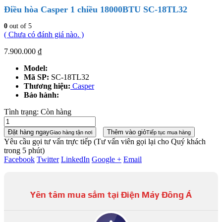
Điều hòa Casper 1 chiều 18000BTU SC-18TL32
0
out of 5
( Chưa có đánh giá nào. )
7.900.000
₫
Model:
Mã SP:
SC-18TL32
Thương hiệu:
Casper
Bảo hành:
Tình trạng:
Còn hàng
Đặt hàng ngay
Thêm vào giỏ
Giao hàng tận nơi
Tiếp tục mua hàng
Yêu cầu gọi tư vấn trực tiếp
(Tư vấn viên gọi lại cho Quý khách
trong 5 phút)
Facebook
Twitter
LinkedIn
Google +
Email
Yên tâm mua sắm tại Điện Máy Đông Á