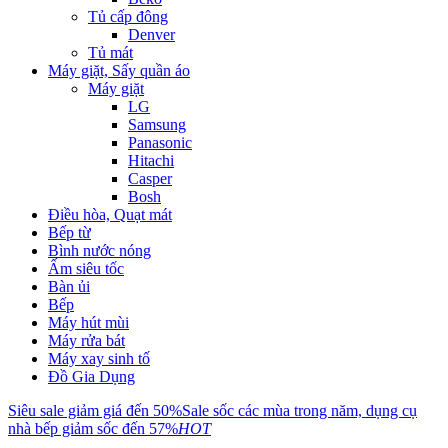
Tủ cấp đông
Denver
Tủ mát
Máy giặt, Sấy quần áo
Máy giặt
LG
Samsung
Panasonic
Hitachi
Casper
Bosh
Điều hòa, Quạt mát
Bếp từ
Bình nước nóng
Ấm siêu tốc
Bàn ủi
Bếp
Máy hút mùi
Máy rửa bát
Máy xay sinh tố
Đồ Gia Dụng
Siêu sale giảm giá đến 50%
Sale sốc các mùa trong năm, dụng cụ
nhà bếp giảm sốc đến 57%
HOT