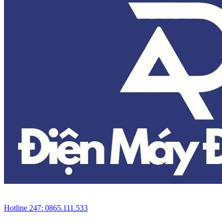
Hotline 247: 0865.111.533