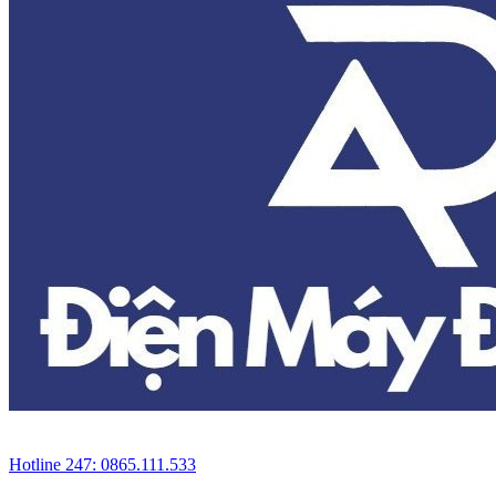
Hotline 247: 0865.111.533