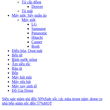
Tủ cấp đông
Denver
Tủ mát
Máy giặt, Sấy quần áo
Máy giặt
LG
Samsung
Panasonic
Hitachi
Casper
Bosh
Điều hòa, Quạt mát
Bếp từ
Bình nước nóng
Ấm siêu tốc
Bàn ủi
Bếp
Máy hút mùi
Máy rửa bát
Máy xay sinh tố
Đồ Gia Dụng
Siêu sale giảm giá đến 50%
Sale sốc các mùa trong năm, dụng cụ
nhà bếp giảm sốc đến 57%
HOT