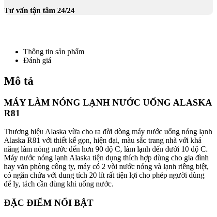
Tư vấn tận tâm 24/24
Thông tin sản phẩm
Đánh giá
Mô tả
MÁY LÀM NÓNG LẠNH NƯỚC UỐNG ALASKA
R81
Thương hiệu Alaska vừa cho ra đời dòng máy nước uống nóng lạnh
Alaska R81 với thiết kế gọn, hiện đại, màu sắc trang nhã với khả
năng làm nóng nước đến hơn 90 độ C, làm lạnh đến dưới 10 độ C.
Máy nước nóng lạnh Alaska tiện dụng thích hợp dùng cho gia đình
hay văn phòng công ty, máy có 2 vòi nước nóng và lạnh riêng biệt,
có ngăn chứa với dung tích 20 lít rất tiện lợi cho phép người dùng
để ly, tách cần dùng khi uống nước.
ĐẶC ĐIỂM NỔI BẬT