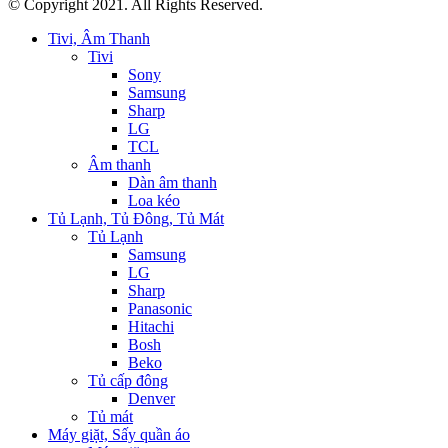
© Copyright 2021. All Rights Reserved.
Tivi, Âm Thanh
Tivi
Sony
Samsung
Sharp
LG
TCL
Âm thanh
Dàn âm thanh
Loa kéo
Tủ Lạnh, Tủ Đông, Tủ Mát
Tủ Lạnh
Samsung
LG
Sharp
Panasonic
Hitachi
Bosh
Beko
Tủ cấp đông
Denver
Tủ mát
Máy giặt, Sấy quần áo