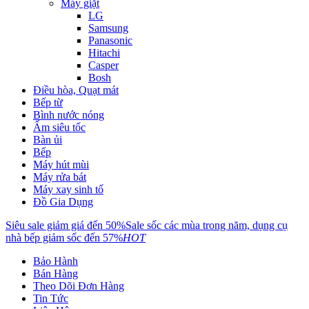
Máy giặt
LG
Samsung
Panasonic
Hitachi
Casper
Bosh
Điều hòa, Quạt mát
Bếp từ
Bình nước nóng
Ấm siêu tốc
Bàn ủi
Bếp
Máy hút mùi
Máy rửa bát
Máy xay sinh tố
Đồ Gia Dụng
Siêu sale giảm giá đến 50%
Sale sốc các mùa trong năm, dụng cụ
nhà bếp giảm sốc đến 57%
HOT
Bảo Hành
Bán Hàng
Theo Dõi Đơn Hàng
Tin Tức