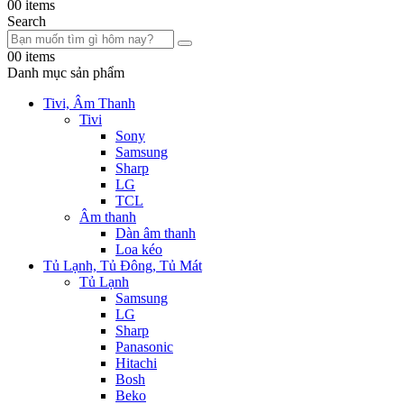
0
0 items
Search
0
0 items
Danh mục sản phẩm
Tivi, Âm Thanh
Tivi
Sony
Samsung
Sharp
LG
TCL
Âm thanh
Dàn âm thanh
Loa kéo
Tủ Lạnh, Tủ Đông, Tủ Mát
Tủ Lạnh
Samsung
LG
Sharp
Panasonic
Hitachi
Bosh
Beko