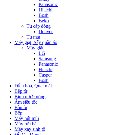
Panasonic
Hitachi
Bosh
Beko
Tủ cấp đông
Denver
Tủ mát
Máy giặt, Sấy quần áo
Máy giặt
LG
Samsung
Panasonic
Hitachi
Casper
Bosh
Điều hòa, Quạt mát
Bếp từ
Bình nước nóng
Ấm siêu tốc
Bàn ủi
Bếp
Máy hút mùi
Máy rửa bát
Máy xay sinh tố
Đồ Gia Dụng