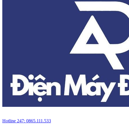
Hotline 247: 0865.111.533