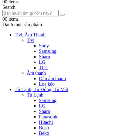
0
0 items
Search
0
0 items
Danh mục sản phẩm
Tivi, Âm Thanh
Tivi
Sony
Samsung
Sharp
LG
TCL
Âm thanh
Dàn âm thanh
Loa kéo
Tủ Lạnh, Tủ Đông, Tủ Mát
Tủ Lạnh
Samsung
LG
Sharp
Panasonic
Hitachi
Bosh
Beko