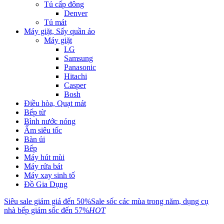
Tủ cấp đông
Denver
Tủ mát
Máy giặt, Sấy quần áo
Máy giặt
LG
Samsung
Panasonic
Hitachi
Casper
Bosh
Điều hòa, Quạt mát
Bếp từ
Bình nước nóng
Ấm siêu tốc
Bàn ủi
Bếp
Máy hút mùi
Máy rửa bát
Máy xay sinh tố
Đồ Gia Dụng
Siêu sale giảm giá đến 50%
Sale sốc các mùa trong năm, dụng cụ
nhà bếp giảm sốc đến 57%
HOT