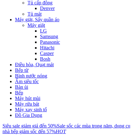
Tủ cấp đông
Denver
Tủ mát
Máy giặt, Sấy quần áo
Máy giặt
LG
Samsung
Panasonic
Hitachi
Casper
Bosh
Điều hòa, Quạt mát
Bếp từ
Bình nước nóng
Ấm siêu tốc
Bàn ủi
Bếp
Máy hút mùi
Máy rửa bát
Máy xay sinh tố
Đồ Gia Dụng
Siêu sale giảm giá đến 50%
Sale sốc các mùa trong năm, dụng cụ
nhà bếp giảm sốc đến 57%
HOT