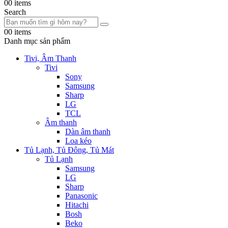
0
0 items
Search
0
0 items
Danh mục sản phẩm
Tivi, Âm Thanh
Tivi
Sony
Samsung
Sharp
LG
TCL
Âm thanh
Dàn âm thanh
Loa kéo
Tủ Lạnh, Tủ Đông, Tủ Mát
Tủ Lạnh
Samsung
LG
Sharp
Panasonic
Hitachi
Bosh
Beko