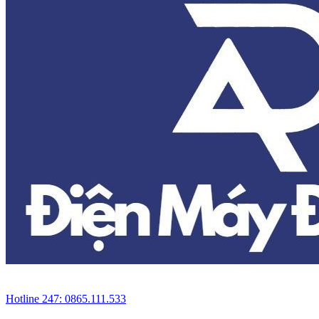
Hotline 247: 0865.111.533