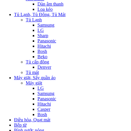
Dàn âm thanh
Loa kéo
Tủ Lạnh, Tủ Đông, Tủ Mát
Tủ Lạnh
Samsung
LG
Sharp
Panasonic
Hitachi
Bosh
Beko
Tủ cấp đông
Denver
Tủ mát
Máy giặt, Sấy quần áo
Máy giặt
LG
Samsung
Panasonic
Hitachi
Casper
Bosh
Điều hòa, Quạt mát
Bếp từ
Bình nước nóng