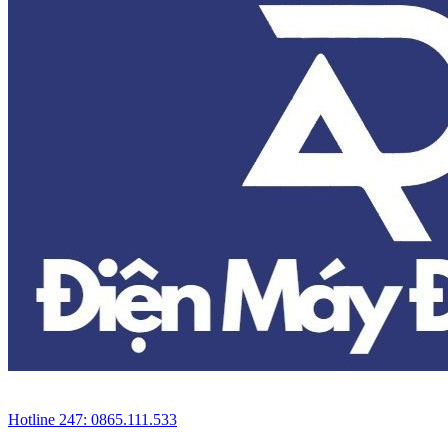
Hotline 247: 0865.111.533