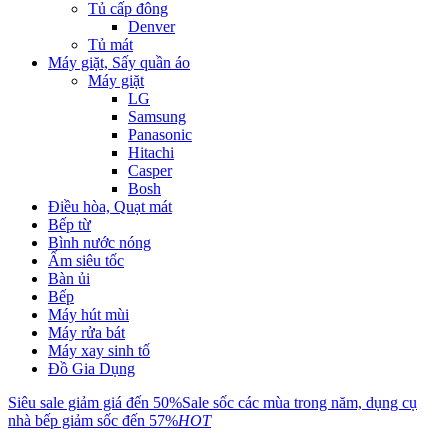
Tủ cấp đông
Denver
Tủ mát
Máy giặt, Sấy quần áo
Máy giặt
LG
Samsung
Panasonic
Hitachi
Casper
Bosh
Điều hòa, Quạt mát
Bếp từ
Bình nước nóng
Ấm siêu tốc
Bàn ủi
Bếp
Máy hút mùi
Máy rửa bát
Máy xay sinh tố
Đồ Gia Dụng
Siêu sale giảm giá đến 50%
Sale sốc các mùa trong năm, dụng cụ
nhà bếp giảm sốc đến 57%
HOT