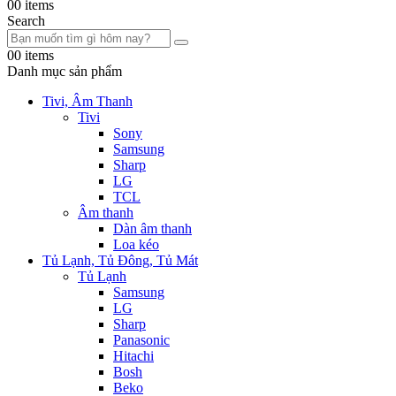
0
0 items
Search
0
0 items
Danh mục sản phẩm
Tivi, Âm Thanh
Tivi
Sony
Samsung
Sharp
LG
TCL
Âm thanh
Dàn âm thanh
Loa kéo
Tủ Lạnh, Tủ Đông, Tủ Mát
Tủ Lạnh
Samsung
LG
Sharp
Panasonic
Hitachi
Bosh
Beko